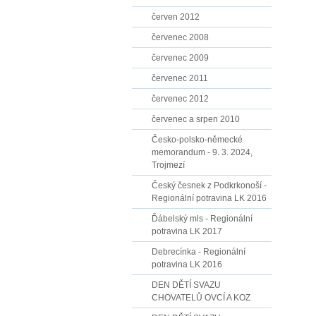
červen 2012
červenec 2008
červenec 2009
červenec 2011
červenec 2012
červenec a srpen 2010
Česko-polsko-německé
memorandum - 9. 3. 2024,
Trojmezí
Český česnek z Podkrkonoší -
Regionální potravina LK 2016
Ďábelský mls - Regionální
potravina LK 2017
Debrecínka - Regionální
potravina LK 2016
DEN DĚTÍ SVAZU
CHOVATELŮ OVCÍ A KOZ