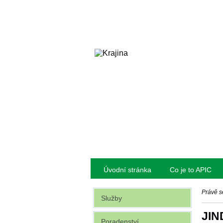
Úvodní stránka
Co je to APIC
Právě s
Služby
JIN
Poradenství