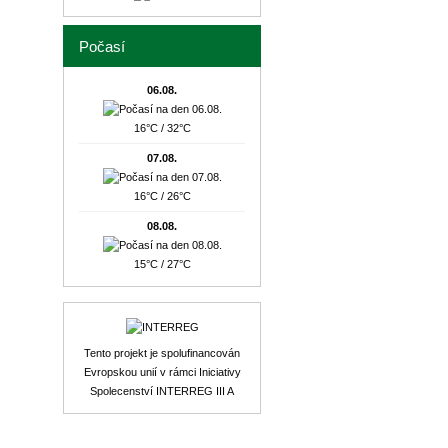
Počasí
06.08.
16°C / 32°C
07.08.
16°C / 26°C
08.08.
15°C / 27°C
Tento projekt je spolufinancován
Evropskou unií v rámci Iniciativy
Spolecenství INTERREG III A