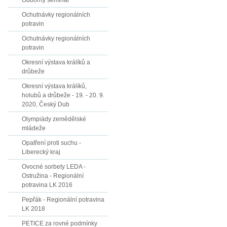
Odborný seminář
Ochutnávky regionálních
potravin
Ochutnávky regionálních
potravin
Okresní výstava králíků a
drůbeže
Okresní výstava králíků,
holubů a drůbeže - 19. - 20. 9.
2020, Český Dub
Olympiády zemědělské
mládeže
Opatření proti suchu -
Liberecký kraj
Ovocné sorbety LEDA -
Ostružina - Regionální
potravina LK 2016
Pepřák - Regionální potravina
LK 2018
PETICE za rovné podmínky