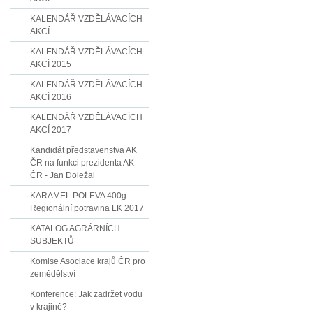
KALENDÁŘ VZDĚLÁVACÍCH
AKCÍ
KALENDÁŘ VZDĚLÁVACÍCH
AKCÍ 2015
KALENDÁŘ VZDĚLÁVACÍCH
AKCÍ 2016
KALENDÁŘ VZDĚLÁVACÍCH
AKCÍ 2017
Kandidát představenstva AK
ČR na funkci prezidenta AK
ČR - Jan Doležal
KARAMEL POLEVA 400g -
Regionální potravina LK 2017
KATALOG AGRÁRNÍCH
SUBJEKTŮ
Komise Asociace krajů ČR pro
zemědělství
Konference: Jak zadržet vodu
v krajině?