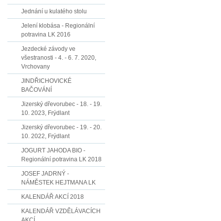
Jednání u kulatého stolu
Jelení klobása - Regionální
potravina LK 2016
Jezdecké závody ve
všestranosti - 4. - 6. 7. 2020,
Vrchovany
JINDŘICHOVICKÉ
BAČOVÁNÍ
Jizerský dřevorubec - 18. - 19.
10. 2023, Frýdlant
Jizerský dřevorubec - 19. - 20.
10. 2022, Frýdlant
JOGURT JAHODA BIO -
Regionální potravina LK 2018
JOSEF JADRNÝ -
NÁMĚSTEK HEJTMANA LK
KALENDÁŘ AKCÍ 2018
KALENDÁŘ VZDĚLÁVACÍCH
AKCÍ