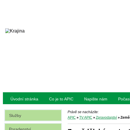
Úvodní stránka
Co je to APIC
Napište nám
Počas
Právě se nacházíte:
Služby
APIC
»
TV APIC
»
Zpravodajství
»
Zeměd
Poradenství