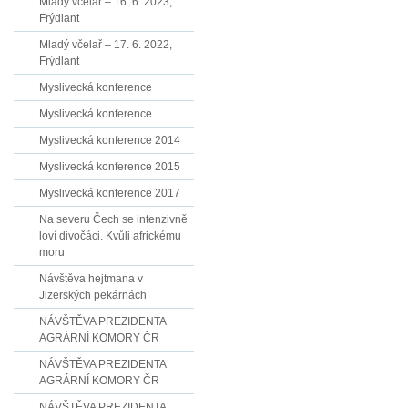
Mladý včelař – 16. 6. 2023,
Frýdlant
Mladý včelař – 17. 6. 2022,
Frýdlant
Myslivecká konference
Myslivecká konference
Myslivecká konference 2014
Myslivecká konference 2015
Myslivecká konference 2017
Na severu Čech se intenzivně
loví divočáci. Kvůli africkému
moru
Návštěva hejtmana v
Jizerských pekárnách
NÁVŠTĚVA PREZIDENTA
AGRÁRNÍ KOMORY ČR
NÁVŠTĚVA PREZIDENTA
AGRÁRNÍ KOMORY ČR
NÁVŠTĚVA PREZIDENTA