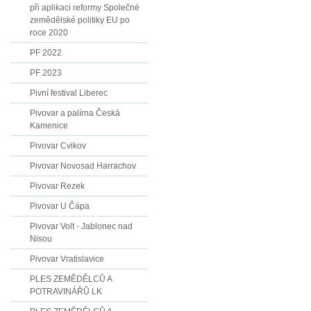
při aplikaci reformy Společné
zemědělské politiky EU po
roce 2020
PF 2022
PF 2023
Pivní festival Liberec
Pivovar a palírna Česká
Kamenice
Pivovar Cvikov
Pivovar Novosad Harrachov
Pivovar Rezek
Pivovar U Čápa
Pivovar Volt - Jablonec nad
Nisou
Pivovar Vratislavice
PLES ZEMĚDĚLCŮ A
POTRAVINÁŘŮ LK