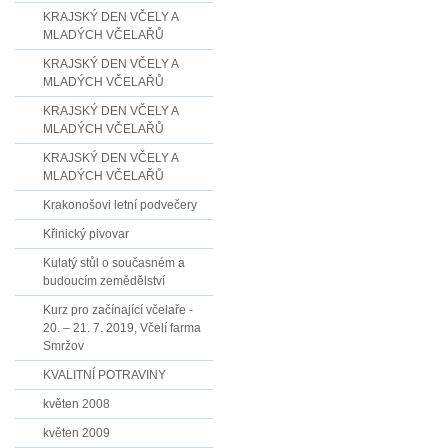
KRAJSKÝ DEN VČELY A
MLADÝCH VČELAŘŮ
KRAJSKÝ DEN VČELY A
MLADÝCH VČELAŘŮ
KRAJSKÝ DEN VČELY A
MLADÝCH VČELAŘŮ
KRAJSKÝ DEN VČELY A
MLADÝCH VČELAŘŮ
Krakonošovi letní podvečery
Křinický pivovar
Kulatý stůl o současném a
budoucím zemědělství
Kurz pro začínající včelaře -
20. – 21. 7. 2019, Včelí farma
Smržov
KVALITNÍ POTRAVINY
květen 2008
květen 2009