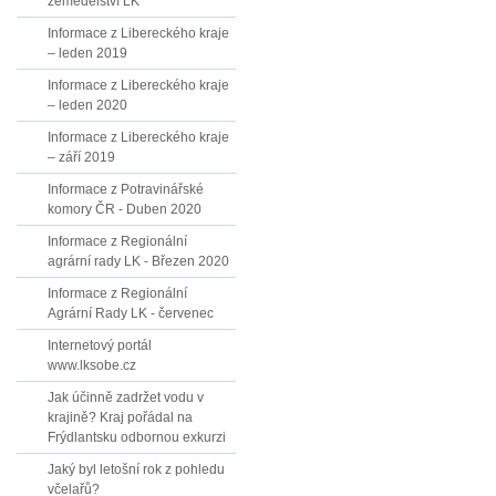
zemědělství LK
Informace z Libereckého kraje
– leden 2019
Informace z Libereckého kraje
– leden 2020
Informace z Libereckého kraje
– září 2019
Informace z Potravinářské
komory ČR - Duben 2020
Informace z Regionální
agrární rady LK - Březen 2020
Informace z Regionální
Agrární Rady LK - červenec
Internetový portál
www.lksobe.cz
Jak účinně zadržet vodu v
krajině? Kraj pořádal na
Frýdlantsku odbornou exkurzi
Jaký byl letošní rok z pohledu
včelařů?