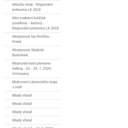
Mikulův mrak - Regionální
potravina LK 2016
Mini svatební koláček
povidlový – tlačený -
Regionální potravina LK 2018
Minipivovar Na Perlíčku -
Prdek
Minipivovar Skalický
Budulínek
Mistrovství koní plemene
hafling - 24. - 26. 7. 2020,
Vrchovany
Mistrovství Libereckého kraje
v orbě
Mladý včelař
Mladý včelař
Mladý včelař
Mladý včelař