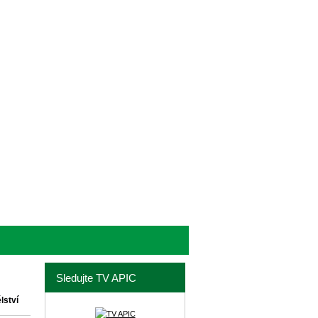
Sledujte TV APIC
lství