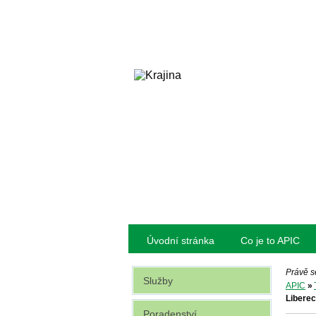
Úvodní stránka
Co je to APIC
Právě s
Služby
APIC
»
Liberec
Poradenství