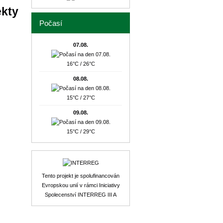
ekty
Počasí
07.08.
16°C / 26°C
08.08.
15°C / 27°C
09.08.
15°C / 29°C
Tento projekt je spolufinancován
Evropskou unií v rámci Iniciativy
Spolecenství INTERREG III A