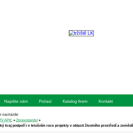
Napište nám
Počasí
Katalog firem
Kontakt
e nacházíte:
TV APIC
»
Zpravodajství
»
ký kraj podpoří i v letošním roce projekty v oblasti životního prostředí a zemědě