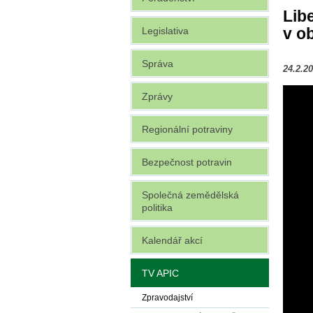
Lib
v ob
Legislativa
Správa
24.2.2
Zprávy
Regionální potraviny
Bezpečnost potravin
Společná zemědělská
politika
Kalendář akcí
TV APIC
Zpravodajství