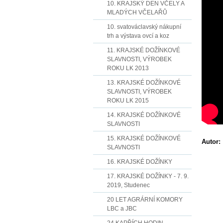
10. KRAJSKÝ DEN VČELY A
MLADÝCH VČELAŘŮ
10. svatováclavský nákupní
trh a výstava ovcí a koz
11. KRAJSKÉ DOŽÍNKOVÉ
SLAVNOSTI, VÝROBEK
ROKU LK 2013
13. KRAJSKÉ DOŽÍNKOVÉ
SLAVNOSTI, VÝROBEK
ROKU LK 2015
14. KRAJSKÉ DOŽÍNKOVÉ
SLAVNOSTI
15. KRAJSKÉ DOŽÍNKOVÉ
Autor:
SLAVNOSTI
16. KRAJSKÉ DOŽÍNKY
17. KRAJSKÉ DOŽÍNKY - 7. 9.
2019, Studenec
20 LET AGRÁRNÍ KOMORY
LBC a JBC