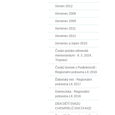
červen 2012
červenec 2008
červenec 2009
červenec 2011
červenec 2012
červenec a srpen 2010
Česko-polsko-německé
memorandum - 9. 3. 2024,
Trojmezí
Český česnek z Podkrkonoší -
Regionální potravina LK 2016
Ďábelský mls - Regionální
potravina LK 2017
Debrecínka - Regionální
potravina LK 2016
DEN DĚTÍ SVAZU
CHOVATELŮ OVCÍ A KOZ