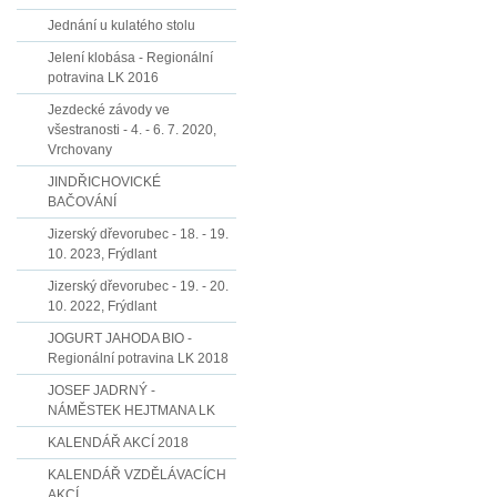
Jednání u kulatého stolu
Jelení klobása - Regionální
potravina LK 2016
Jezdecké závody ve
všestranosti - 4. - 6. 7. 2020,
Vrchovany
JINDŘICHOVICKÉ
BAČOVÁNÍ
Jizerský dřevorubec - 18. - 19.
10. 2023, Frýdlant
Jizerský dřevorubec - 19. - 20.
10. 2022, Frýdlant
JOGURT JAHODA BIO -
Regionální potravina LK 2018
JOSEF JADRNÝ -
NÁMĚSTEK HEJTMANA LK
KALENDÁŘ AKCÍ 2018
KALENDÁŘ VZDĚLÁVACÍCH
AKCÍ