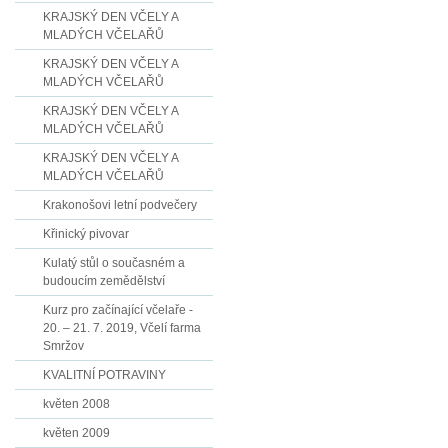
KRAJSKÝ DEN VČELY A
MLADÝCH VČELAŘŮ
KRAJSKÝ DEN VČELY A
MLADÝCH VČELAŘŮ
KRAJSKÝ DEN VČELY A
MLADÝCH VČELAŘŮ
KRAJSKÝ DEN VČELY A
MLADÝCH VČELAŘŮ
Krakonošovi letní podvečery
Křinický pivovar
Kulatý stůl o současném a
budoucím zemědělství
Kurz pro začínající včelaře -
20. – 21. 7. 2019, Včelí farma
Smržov
KVALITNÍ POTRAVINY
květen 2008
květen 2009