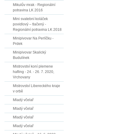
Mikulův mrak - Regionální
potravina LK 2016
Mini svatební koláček
povidlový – tlačený -
Regionální potravina LK 2018
Minipivovar Na Perlíčku -
Prdek
Minipivovar Skalický
Budulínek
Mistrovství koní plemene
hafling - 24. - 26. 7. 2020,
Vrchovany
Mistrovství Libereckého kraje
v orbě
Mladý včelař
Mladý včelař
Mladý včelař
Mladý včelař