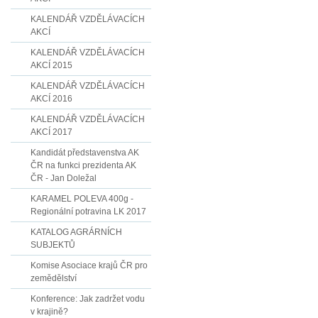
KALENDÁŘ VZDĚLÁVACÍCH
AKCÍ
KALENDÁŘ VZDĚLÁVACÍCH
AKCÍ 2015
KALENDÁŘ VZDĚLÁVACÍCH
AKCÍ 2016
KALENDÁŘ VZDĚLÁVACÍCH
AKCÍ 2017
Kandidát představenstva AK
ČR na funkci prezidenta AK
ČR - Jan Doležal
KARAMEL POLEVA 400g -
Regionální potravina LK 2017
KATALOG AGRÁRNÍCH
SUBJEKTŮ
Komise Asociace krajů ČR pro
zemědělství
Konference: Jak zadržet vodu
v krajině?