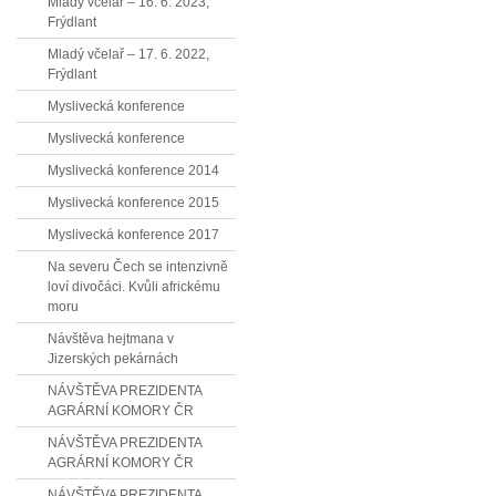
Mladý včelař – 16. 6. 2023,
Frýdlant
Mladý včelař – 17. 6. 2022,
Frýdlant
Myslivecká konference
Myslivecká konference
Myslivecká konference 2014
Myslivecká konference 2015
Myslivecká konference 2017
Na severu Čech se intenzivně
loví divočáci. Kvůli africkému
moru
Návštěva hejtmana v
Jizerských pekárnách
NÁVŠTĚVA PREZIDENTA
AGRÁRNÍ KOMORY ČR
NÁVŠTĚVA PREZIDENTA
AGRÁRNÍ KOMORY ČR
NÁVŠTĚVA PREZIDENTA