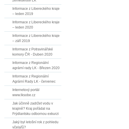
zemědělství LK
Informace z Libereckého kraje
– leden 2019
Informace z Libereckého kraje
– leden 2020
Informace z Libereckého kraje
– září 2019
Informace z Potravinářské
komory ČR - Duben 2020
Informace z Regionální
agrární rady LK - Březen 2020
Informace z Regionální
Agrární Rady LK - červenec
Internetový portál
www.lksobe.cz
Jak účinně zadržet vodu v
krajině? Kraj pořádal na
Frýdlantsku odbornou exkurzi
Jaký byl letošní rok z pohledu
včelařů?