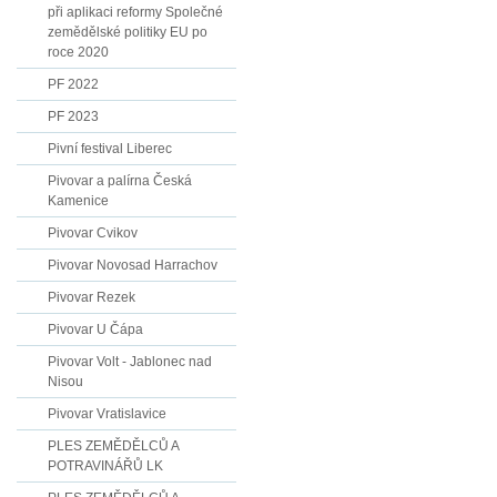
při aplikaci reformy Společné
zemědělské politiky EU po
roce 2020
PF 2022
PF 2023
Pivní festival Liberec
Pivovar a palírna Česká
Kamenice
Pivovar Cvikov
Pivovar Novosad Harrachov
Pivovar Rezek
Pivovar U Čápa
Pivovar Volt - Jablonec nad
Nisou
Pivovar Vratislavice
PLES ZEMĚDĚLCŮ A
POTRAVINÁŘŮ LK