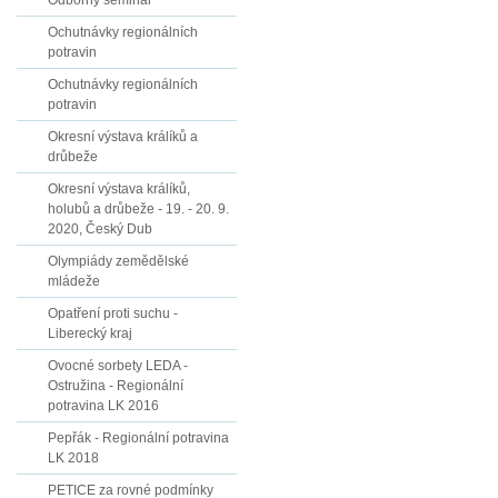
Odborný seminář
Ochutnávky regionálních
potravin
Ochutnávky regionálních
potravin
Okresní výstava králíků a
drůbeže
Okresní výstava králíků,
holubů a drůbeže - 19. - 20. 9.
2020, Český Dub
Olympiády zemědělské
mládeže
Opatření proti suchu -
Liberecký kraj
Ovocné sorbety LEDA -
Ostružina - Regionální
potravina LK 2016
Pepřák - Regionální potravina
LK 2018
PETICE za rovné podmínky