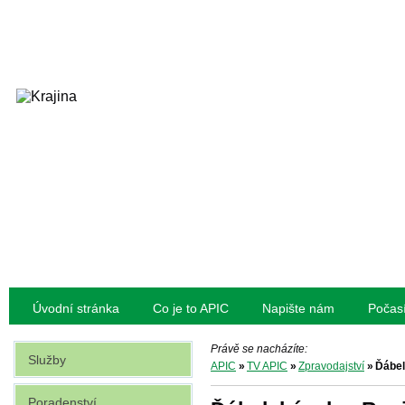
Úvodní stránka
Co je to APIC
Napište nám
Počas
Právě se nacházíte:
Služby
APIC
»
TV APIC
»
Zpravodajství
»
Ďábel
Poradenství