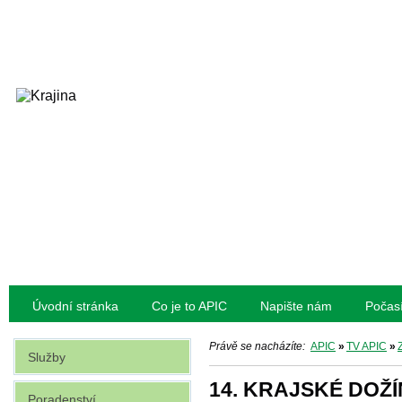
Úvodní stránka
Co je to APIC
Napište nám
Počas
Právě se nacházíte:
APIC
»
TV APIC
»
Služby
14. KRAJSKÉ DOŽ
Poradenství