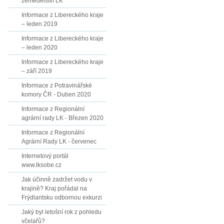
zemědělství LK
Informace z Libereckého kraje
– leden 2019
Informace z Libereckého kraje
– leden 2020
Informace z Libereckého kraje
– září 2019
Informace z Potravinářské
komory ČR - Duben 2020
Informace z Regionální
agrární rady LK - Březen 2020
Informace z Regionální
Agrární Rady LK - červenec
Internetový portál
www.lksobe.cz
Jak účinně zadržet vodu v
krajině? Kraj pořádal na
Frýdlantsku odbornou exkurzi
Jaký byl letošní rok z pohledu
včelařů?