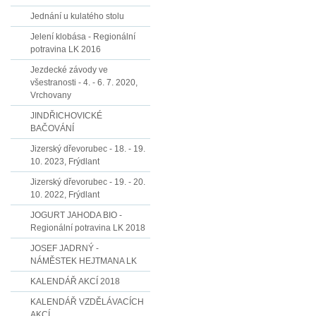
Jednání u kulatého stolu
Jelení klobása - Regionální
potravina LK 2016
Jezdecké závody ve
všestranosti - 4. - 6. 7. 2020,
Vrchovany
JINDŘICHOVICKÉ
BAČOVÁNÍ
Jizerský dřevorubec - 18. - 19.
10. 2023, Frýdlant
Jizerský dřevorubec - 19. - 20.
10. 2022, Frýdlant
JOGURT JAHODA BIO -
Regionální potravina LK 2018
JOSEF JADRNÝ -
NÁMĚSTEK HEJTMANA LK
KALENDÁŘ AKCÍ 2018
KALENDÁŘ VZDĚLÁVACÍCH
AKCÍ