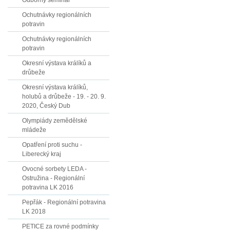
Odborný seminář
Ochutnávky regionálních
potravin
Ochutnávky regionálních
potravin
Okresní výstava králíků a
drůbeže
Okresní výstava králíků,
holubů a drůbeže - 19. - 20. 9.
2020, Český Dub
Olympiády zemědělské
mládeže
Opatření proti suchu -
Liberecký kraj
Ovocné sorbety LEDA -
Ostružina - Regionální
potravina LK 2016
Pepřák - Regionální potravina
LK 2018
PETICE za rovné podmínky