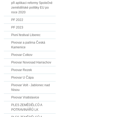
při aplikaci reformy Společné
zemědělské politiky EU po
roce 2020
PF 2022
PF 2023
Pivní festival Liberec
Pivovar a palírna Česká
Kamenice
Pivovar Cvikov
Pivovar Novosad Harrachov
Pivovar Rezek
Pivovar U Čápa
Pivovar Volt - Jablonec nad
Nisou
Pivovar Vratislavice
PLES ZEMĚDĚLCŮ A
POTRAVINÁŘŮ LK