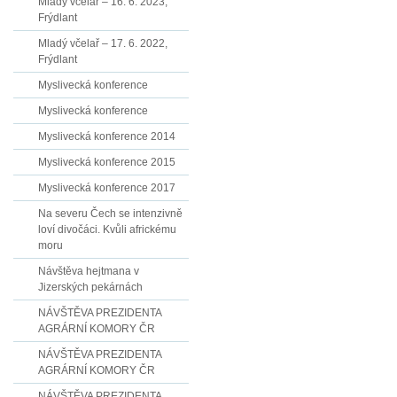
Mladý včelař – 16. 6. 2023,
Frýdlant
Mladý včelař – 17. 6. 2022,
Frýdlant
Myslivecká konference
Myslivecká konference
Myslivecká konference 2014
Myslivecká konference 2015
Myslivecká konference 2017
Na severu Čech se intenzivně
loví divočáci. Kvůli africkému
moru
Návštěva hejtmana v
Jizerských pekárnách
NÁVŠTĚVA PREZIDENTA
AGRÁRNÍ KOMORY ČR
NÁVŠTĚVA PREZIDENTA
AGRÁRNÍ KOMORY ČR
NÁVŠTĚVA PREZIDENTA