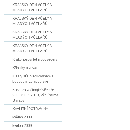
KRAJSKÝ DEN VČELY A
MLADÝCH VČELAŘŮ
KRAJSKÝ DEN VČELY A
MLADÝCH VČELAŘŮ
KRAJSKÝ DEN VČELY A
MLADÝCH VČELAŘŮ
KRAJSKÝ DEN VČELY A
MLADÝCH VČELAŘŮ
Krakonošovi letní podvečery
Křinický pivovar
Kulatý stůl o současném a
budoucím zemědělství
Kurz pro začínající včelaře -
20. – 21. 7. 2019, Včelí farma
Smržov
KVALITNÍ POTRAVINY
květen 2008
květen 2009