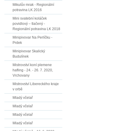
Mikulův mrak - Regionální
potravina LK 2016
Mini svatební koláček
povidlový – tlačený -
Regionální potravina LK 2018
Minipivovar Na Perlíčku -
Prdek
Minipivovar Skalický
Budulínek
Mistrovství koní plemene
hafling - 24. - 26. 7. 2020,
Vrchovany
Mistrovství Libereckého kraje
v orbě
Mladý včelař
Mladý včelař
Mladý včelař
Mladý včelař