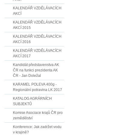
KALENDÁŘ VZDĚLÁVACÍCH
AKCÍ
KALENDÁŘ VZDĚLÁVACÍCH
AKCÍ 2015
KALENDÁŘ VZDĚLÁVACÍCH
AKCÍ 2016
KALENDÁŘ VZDĚLÁVACÍCH
AKCÍ 2017
Kandidát představenstva AK
ČR na funkci prezidenta AK
ČR - Jan Doležal
KARAMEL POLEVA 400g -
Regionální potravina LK 2017
KATALOG AGRÁRNÍCH
SUBJEKTŮ
Komise Asociace krajů ČR pro
zemědělství
Konference: Jak zadržet vodu
v krajině?