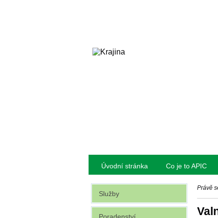
Úvodní stránka
Co je to APIC
Právě s
Služby
Val
Poradenství