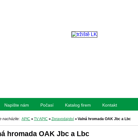
Napište nám
Počasí
Katalog firem
Kontakt
e nacházíte:
APIC
»
TV APIC
»
Zpravodajství
»
Valná hromada OAK Jbc a Lbc
ná hromada OAK Jbc a Lbc