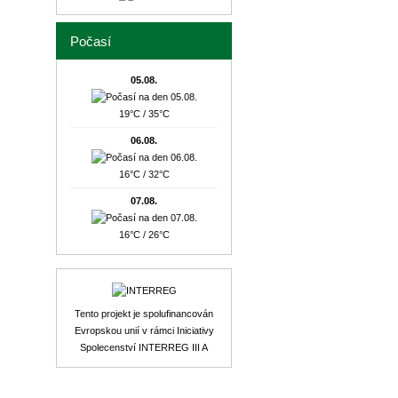
Počasí
05.08.
19°C / 35°C
06.08.
16°C / 32°C
07.08.
16°C / 26°C
Tento projekt je spolufinancován
Evropskou unií v rámci Iniciativy
Spolecenství INTERREG III A