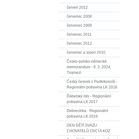
červen 2012
červenec 2008
červenec 2009
červenec 2011
červenec 2012
červenec a srpen 2010
Česko-polsko-německé
memorandum - 9. 3. 2024,
Trojmezí
Český česnek z Podkrkonoší -
Regionální potravina LK 2016
Ďábelský mls - Regionální
potravina LK 2017
Debrecínka - Regionální
potravina LK 2016
DEN DĚTÍ SVAZU
CHOVATELŮ OVCÍ A KOZ