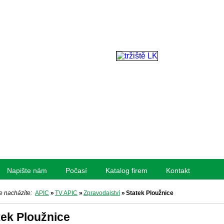
Napište nám
Počasí
Katalog firem
Kontakt
e nacházíte:
APIC
»
TV APIC
»
Zpravodajství
»
Statek Ploužnice
tek Ploužnice