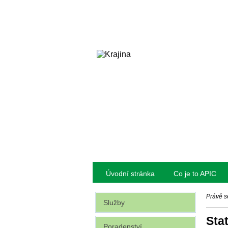
Úvodní stránka
Co je to APIC
Právě s
Služby
Sta
Poradenství