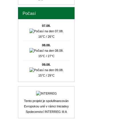
Počasí
07.08.
16°C / 26°C
08.08.
15°C / 27°C
09.08.
15°C / 29°C
Tento projekt je spolufinancován
Evropskou unií v rámci Iniciativy
Spolecenství INTERREG III A