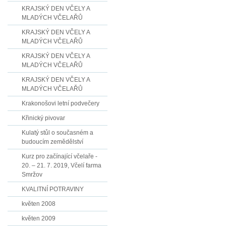
KRAJSKÝ DEN VČELY A
MLADÝCH VČELAŘŮ
KRAJSKÝ DEN VČELY A
MLADÝCH VČELAŘŮ
KRAJSKÝ DEN VČELY A
MLADÝCH VČELAŘŮ
KRAJSKÝ DEN VČELY A
MLADÝCH VČELAŘŮ
Krakonošovi letní podvečery
Křinický pivovar
Kulatý stůl o současném a
budoucím zemědělství
Kurz pro začínající včelaře -
20. – 21. 7. 2019, Včelí farma
Smržov
KVALITNÍ POTRAVINY
květen 2008
květen 2009