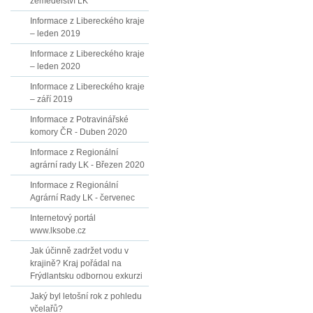
zemědělství LK
Informace z Libereckého kraje
– leden 2019
Informace z Libereckého kraje
– leden 2020
Informace z Libereckého kraje
– září 2019
Informace z Potravinářské
komory ČR - Duben 2020
Informace z Regionální
agrární rady LK - Březen 2020
Informace z Regionální
Agrární Rady LK - červenec
Internetový portál
www.lksobe.cz
Jak účinně zadržet vodu v
krajině? Kraj pořádal na
Frýdlantsku odbornou exkurzi
Jaký byl letošní rok z pohledu
včelařů?