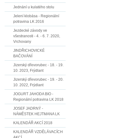
Jednání u kulatého stolu
Jelení klobása - Regionální
potravina LK 2016
Jezdecké závody ve
všestranosti - 4. - 6. 7. 2020,
Vrchovany
JINDŘICHOVICKÉ
BAČOVÁNÍ
Jizerský dřevorubec - 18. - 19.
10. 2023, Frýdlant
Jizerský dřevorubec - 19. - 20.
10. 2022, Frýdlant
JOGURT JAHODA BIO -
Regionální potravina LK 2018
JOSEF JADRNÝ -
NÁMĚSTEK HEJTMANA LK
KALENDÁŘ AKCÍ 2018
KALENDÁŘ VZDĚLÁVACÍCH
AKCÍ