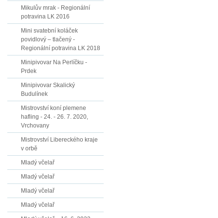
Mikulův mrak - Regionální
potravina LK 2016
Mini svatební koláček
povidlový – tlačený -
Regionální potravina LK 2018
Minipivovar Na Perlíčku -
Prdek
Minipivovar Skalický
Budulínek
Mistrovství koní plemene
hafling - 24. - 26. 7. 2020,
Vrchovany
Mistrovství Libereckého kraje
v orbě
Mladý včelař
Mladý včelař
Mladý včelař
Mladý včelař