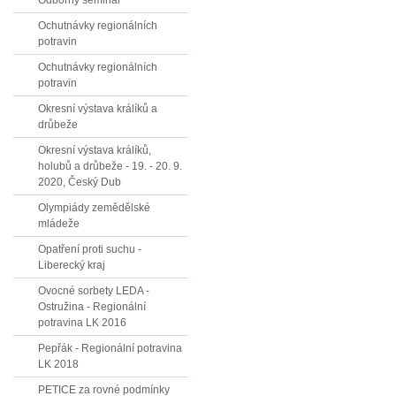
Odborný seminář
Ochutnávky regionálních
potravin
Ochutnávky regionálních
potravin
Okresní výstava králíků a
drůbeže
Okresní výstava králíků,
holubů a drůbeže - 19. - 20. 9.
2020, Český Dub
Olympiády zemědělské
mládeže
Opatření proti suchu -
Liberecký kraj
Ovocné sorbety LEDA -
Ostružina - Regionální
potravina LK 2016
Pepřák - Regionální potravina
LK 2018
PETICE za rovné podmínky