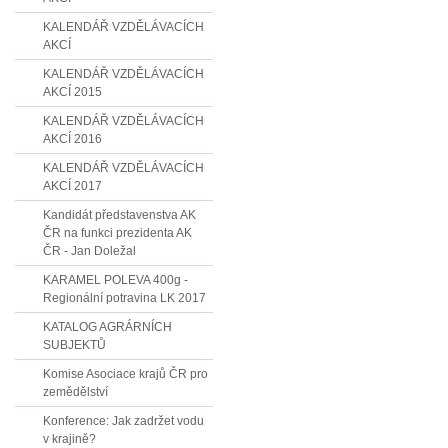
KALENDÁŘ VZDĚLÁVACÍCH
AKCÍ
KALENDÁŘ VZDĚLÁVACÍCH
AKCÍ 2015
KALENDÁŘ VZDĚLÁVACÍCH
AKCÍ 2016
KALENDÁŘ VZDĚLÁVACÍCH
AKCÍ 2017
Kandidát představenstva AK
ČR na funkci prezidenta AK
ČR - Jan Doležal
KARAMEL POLEVA 400g -
Regionální potravina LK 2017
KATALOG AGRÁRNÍCH
SUBJEKTŮ
Komise Asociace krajů ČR pro
zemědělství
Konference: Jak zadržet vodu
v krajině?