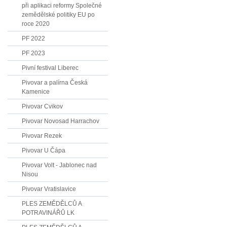
při aplikaci reformy Společné
zemědělské politiky EU po
roce 2020
PF 2022
PF 2023
Pivní festival Liberec
Pivovar a palírna Česká
Kamenice
Pivovar Cvikov
Pivovar Novosad Harrachov
Pivovar Rezek
Pivovar U Čápa
Pivovar Volt - Jablonec nad
Nisou
Pivovar Vratislavice
PLES ZEMĚDĚLCŮ A
POTRAVINÁŘŮ LK