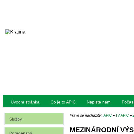
Úvodní stránka
Co je to APIC
Napište nám
Počas
Právě se nacházíte:
APIC
»
TV APIC
»
Služby
MEZINÁRODNÍ VÝS
Poradenství