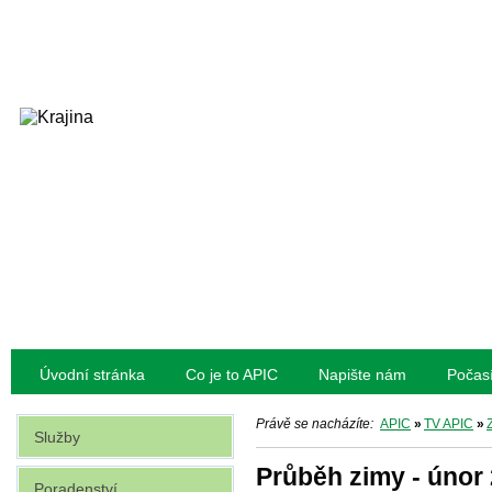
Úvodní stránka
Co je to APIC
Napište nám
Počas
Právě se nacházíte:
APIC
»
TV APIC
»
Služby
Průběh zimy - únor 
Poradenství