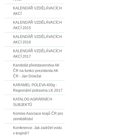
KALENDÁŘ VZDĚLÁVACÍCH
AKCÍ
KALENDÁŘ VZDĚLÁVACÍCH
AKCÍ 2015
KALENDÁŘ VZDĚLÁVACÍCH
AKCÍ 2016
KALENDÁŘ VZDĚLÁVACÍCH
AKCÍ 2017
Kandidát představenstva AK
ČR na funkci prezidenta AK
ČR - Jan Doležal
KARAMEL POLEVA 400g -
Regionální potravina LK 2017
KATALOG AGRÁRNÍCH
SUBJEKTŮ
Komise Asociace krajů ČR pro
zemědělství
Konference: Jak zadržet vodu
v krajině?