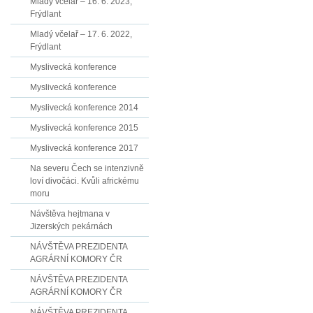
Mladý včelař – 16. 6. 2023,
Frýdlant
Mladý včelař – 17. 6. 2022,
Frýdlant
Myslivecká konference
Myslivecká konference
Myslivecká konference 2014
Myslivecká konference 2015
Myslivecká konference 2017
Na severu Čech se intenzivně
loví divočáci. Kvůli africkému
moru
Návštěva hejtmana v
Jizerských pekárnách
NÁVŠTĚVA PREZIDENTA
AGRÁRNÍ KOMORY ČR
NÁVŠTĚVA PREZIDENTA
AGRÁRNÍ KOMORY ČR
NÁVŠTĚVA PREZIDENTA