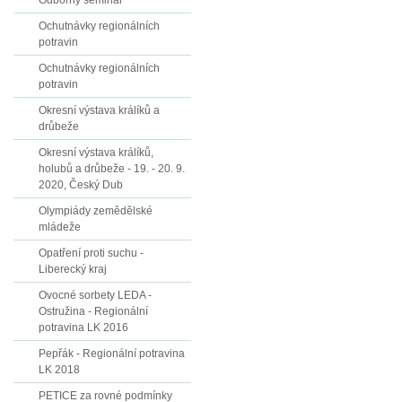
Odborný seminář
Ochutnávky regionálních
potravin
Ochutnávky regionálních
potravin
Okresní výstava králíků a
drůbeže
Okresní výstava králíků,
holubů a drůbeže - 19. - 20. 9.
2020, Český Dub
Olympiády zemědělské
mládeže
Opatření proti suchu -
Liberecký kraj
Ovocné sorbety LEDA -
Ostružina - Regionální
potravina LK 2016
Pepřák - Regionální potravina
LK 2018
PETICE za rovné podmínky