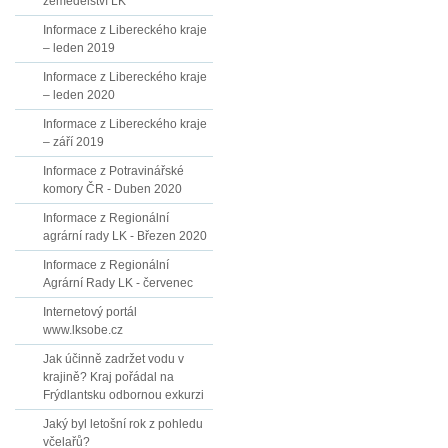
zemědělství LK
Informace z Libereckého kraje
– leden 2019
Informace z Libereckého kraje
– leden 2020
Informace z Libereckého kraje
– září 2019
Informace z Potravinářské
komory ČR - Duben 2020
Informace z Regionální
agrární rady LK - Březen 2020
Informace z Regionální
Agrární Rady LK - červenec
Internetový portál
www.lksobe.cz
Jak účinně zadržet vodu v
krajině? Kraj pořádal na
Frýdlantsku odbornou exkurzi
Jaký byl letošní rok z pohledu
včelařů?