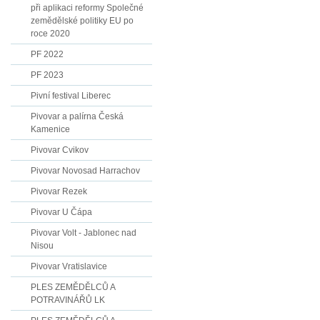
při aplikaci reformy Společné
zemědělské politiky EU po
roce 2020
PF 2022
PF 2023
Pivní festival Liberec
Pivovar a palírna Česká
Kamenice
Pivovar Cvikov
Pivovar Novosad Harrachov
Pivovar Rezek
Pivovar U Čápa
Pivovar Volt - Jablonec nad
Nisou
Pivovar Vratislavice
PLES ZEMĚDĚLCŮ A
POTRAVINÁŘŮ LK