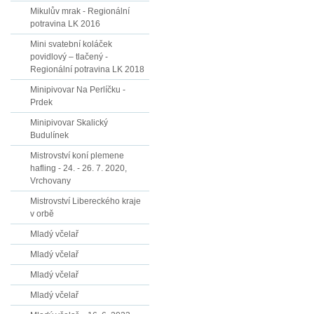
Mikulův mrak - Regionální
potravina LK 2016
Mini svatební koláček
povidlový – tlačený -
Regionální potravina LK 2018
Minipivovar Na Perlíčku -
Prdek
Minipivovar Skalický
Budulínek
Mistrovství koní plemene
hafling - 24. - 26. 7. 2020,
Vrchovany
Mistrovství Libereckého kraje
v orbě
Mladý včelař
Mladý včelař
Mladý včelař
Mladý včelař