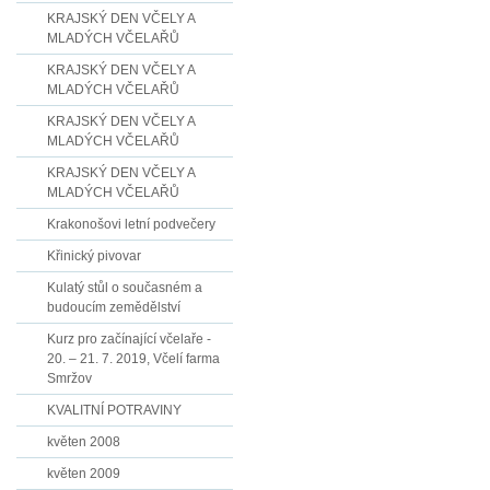
KRAJSKÝ DEN VČELY A
MLADÝCH VČELAŘŮ
KRAJSKÝ DEN VČELY A
MLADÝCH VČELAŘŮ
KRAJSKÝ DEN VČELY A
MLADÝCH VČELAŘŮ
KRAJSKÝ DEN VČELY A
MLADÝCH VČELAŘŮ
Krakonošovi letní podvečery
Křinický pivovar
Kulatý stůl o současném a
budoucím zemědělství
Kurz pro začínající včelaře -
20. – 21. 7. 2019, Včelí farma
Smržov
KVALITNÍ POTRAVINY
květen 2008
květen 2009