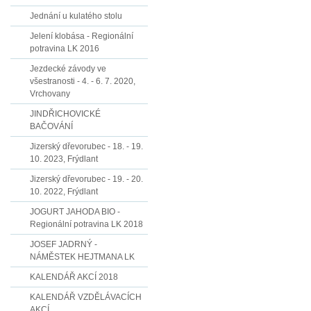
Jednání u kulatého stolu
Jelení klobása - Regionální
potravina LK 2016
Jezdecké závody ve
všestranosti - 4. - 6. 7. 2020,
Vrchovany
JINDŘICHOVICKÉ
BAČOVÁNÍ
Jizerský dřevorubec - 18. - 19.
10. 2023, Frýdlant
Jizerský dřevorubec - 19. - 20.
10. 2022, Frýdlant
JOGURT JAHODA BIO -
Regionální potravina LK 2018
JOSEF JADRNÝ -
NÁMĚSTEK HEJTMANA LK
KALENDÁŘ AKCÍ 2018
KALENDÁŘ VZDĚLÁVACÍCH
AKCÍ