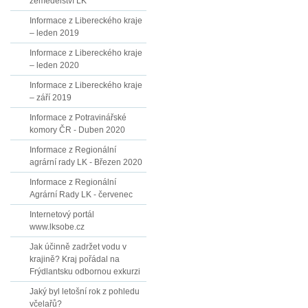
zemědělství LK
Informace z Libereckého kraje
– leden 2019
Informace z Libereckého kraje
– leden 2020
Informace z Libereckého kraje
– září 2019
Informace z Potravinářské
komory ČR - Duben 2020
Informace z Regionální
agrární rady LK - Březen 2020
Informace z Regionální
Agrární Rady LK - červenec
Internetový portál
www.lksobe.cz
Jak účinně zadržet vodu v
krajině? Kraj pořádal na
Frýdlantsku odbornou exkurzi
Jaký byl letošní rok z pohledu
včelařů?