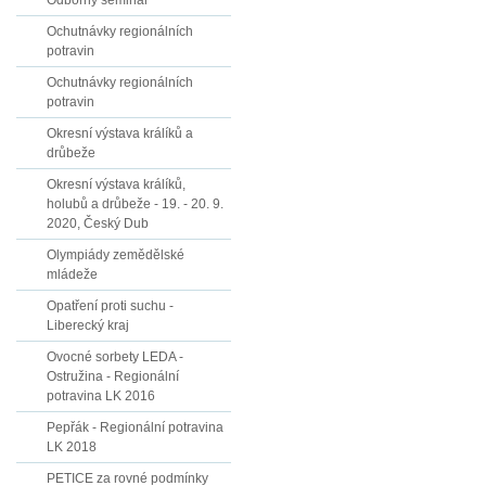
Odborný seminář
Ochutnávky regionálních
potravin
Ochutnávky regionálních
potravin
Okresní výstava králíků a
drůbeže
Okresní výstava králíků,
holubů a drůbeže - 19. - 20. 9.
2020, Český Dub
Olympiády zemědělské
mládeže
Opatření proti suchu -
Liberecký kraj
Ovocné sorbety LEDA -
Ostružina - Regionální
potravina LK 2016
Pepřák - Regionální potravina
LK 2018
PETICE za rovné podmínky