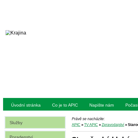
Úvodní stránka
Co je to APIC
Napište nám
Počas
Právě se nacházíte:
Služby
APIC
»
TV APIC
»
Zpravodajství
»
Staro
Poradenství