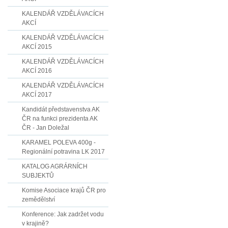
KALENDÁŘ VZDĚLÁVACÍCH
AKCÍ
KALENDÁŘ VZDĚLÁVACÍCH
AKCÍ 2015
KALENDÁŘ VZDĚLÁVACÍCH
AKCÍ 2016
KALENDÁŘ VZDĚLÁVACÍCH
AKCÍ 2017
Kandidát představenstva AK
ČR na funkci prezidenta AK
ČR - Jan Doležal
KARAMEL POLEVA 400g -
Regionální potravina LK 2017
KATALOG AGRÁRNÍCH
SUBJEKTŮ
Komise Asociace krajů ČR pro
zemědělství
Konference: Jak zadržet vodu
v krajině?