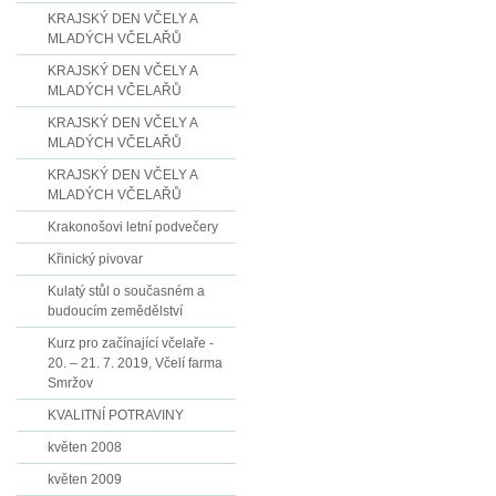
KRAJSKÝ DEN VČELY A
MLADÝCH VČELAŘŮ
KRAJSKÝ DEN VČELY A
MLADÝCH VČELAŘŮ
KRAJSKÝ DEN VČELY A
MLADÝCH VČELAŘŮ
KRAJSKÝ DEN VČELY A
MLADÝCH VČELAŘŮ
Krakonošovi letní podvečery
Křinický pivovar
Kulatý stůl o současném a
budoucím zemědělství
Kurz pro začínající včelaře -
20. – 21. 7. 2019, Včelí farma
Smržov
KVALITNÍ POTRAVINY
květen 2008
květen 2009