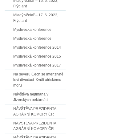
Mladý včelař – 16. 6. 2023,
Frýdlant
Mladý včelař – 17. 6. 2022,
Frýdlant
Myslivecká konference
Myslivecká konference
Myslivecká konference 2014
Myslivecká konference 2015
Myslivecká konference 2017
Na severu Čech se intenzivně
loví divočáci. Kvůli africkému
moru
Návštěva hejtmana v
Jizerských pekárnách
NÁVŠTĚVA PREZIDENTA
AGRÁRNÍ KOMORY ČR
NÁVŠTĚVA PREZIDENTA
AGRÁRNÍ KOMORY ČR
NÁVŠTĚVA PREZIDENTA