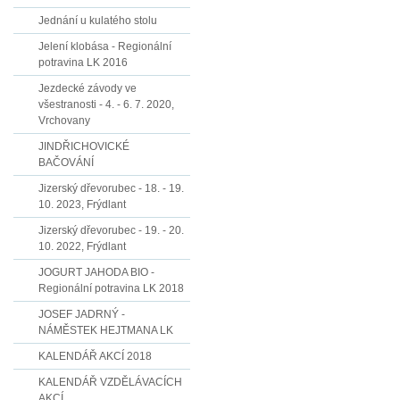
Jednání u kulatého stolu
Jelení klobása - Regionální
potravina LK 2016
Jezdecké závody ve
všestranosti - 4. - 6. 7. 2020,
Vrchovany
JINDŘICHOVICKÉ
BAČOVÁNÍ
Jizerský dřevorubec - 18. - 19.
10. 2023, Frýdlant
Jizerský dřevorubec - 19. - 20.
10. 2022, Frýdlant
JOGURT JAHODA BIO -
Regionální potravina LK 2018
JOSEF JADRNÝ -
NÁMĚSTEK HEJTMANA LK
KALENDÁŘ AKCÍ 2018
KALENDÁŘ VZDĚLÁVACÍCH
AKCÍ