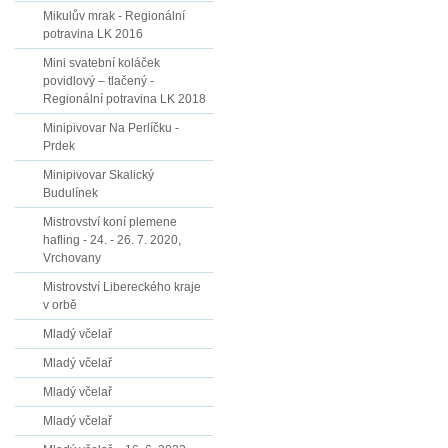
Mikulův mrak - Regionální
potravina LK 2016
Mini svatební koláček
povidlový – tlačený -
Regionální potravina LK 2018
Minipivovar Na Perlíčku -
Prdek
Minipivovar Skalický
Budulínek
Mistrovství koní plemene
hafling - 24. - 26. 7. 2020,
Vrchovany
Mistrovství Libereckého kraje
v orbě
Mladý včelař
Mladý včelař
Mladý včelař
Mladý včelař