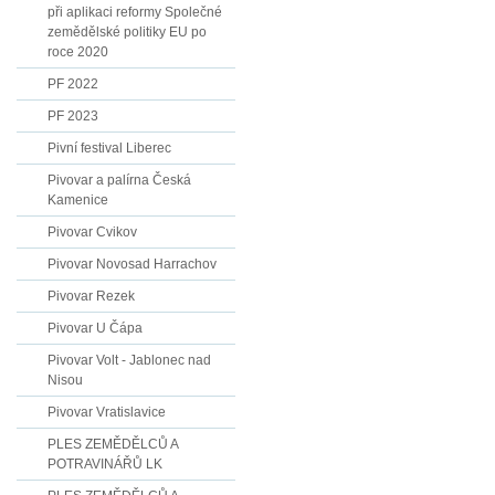
při aplikaci reformy Společné
zemědělské politiky EU po
roce 2020
PF 2022
PF 2023
Pivní festival Liberec
Pivovar a palírna Česká
Kamenice
Pivovar Cvikov
Pivovar Novosad Harrachov
Pivovar Rezek
Pivovar U Čápa
Pivovar Volt - Jablonec nad
Nisou
Pivovar Vratislavice
PLES ZEMĚDĚLCŮ A
POTRAVINÁŘŮ LK