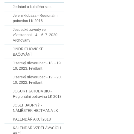
Jednání u kulatého stolu
Jelení klobása - Regionální
potravina LK 2016
Jezdecké závody ve
všestranosti - 4. - 6. 7. 2020,
Vrchovany
JINDŘICHOVICKÉ
BAČOVÁNÍ
Jizerský dřevorubec - 18. - 19.
10. 2023, Frýdlant
Jizerský dřevorubec - 19. - 20.
10. 2022, Frýdlant
JOGURT JAHODA BIO -
Regionální potravina LK 2018
JOSEF JADRNÝ -
NÁMĚSTEK HEJTMANA LK
KALENDÁŘ AKCÍ 2018
KALENDÁŘ VZDĚLÁVACÍCH
AKCÍ