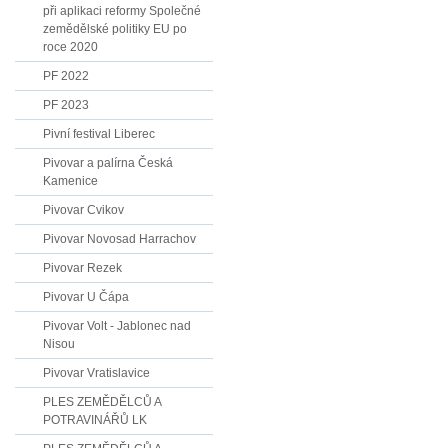
při aplikaci reformy Společné
zemědělské politiky EU po
roce 2020
PF 2022
PF 2023
Pivní festival Liberec
Pivovar a palírna Česká
Kamenice
Pivovar Cvikov
Pivovar Novosad Harrachov
Pivovar Rezek
Pivovar U Čápa
Pivovar Volt - Jablonec nad
Nisou
Pivovar Vratislavice
PLES ZEMĚDĚLCŮ A
POTRAVINÁŘŮ LK