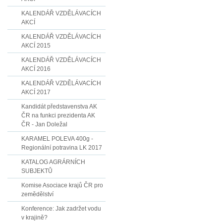
KALENDÁŘ VZDĚLÁVACÍCH
AKCÍ
KALENDÁŘ VZDĚLÁVACÍCH
AKCÍ 2015
KALENDÁŘ VZDĚLÁVACÍCH
AKCÍ 2016
KALENDÁŘ VZDĚLÁVACÍCH
AKCÍ 2017
Kandidát představenstva AK
ČR na funkci prezidenta AK
ČR - Jan Doležal
KARAMEL POLEVA 400g -
Regionální potravina LK 2017
KATALOG AGRÁRNÍCH
SUBJEKTŮ
Komise Asociace krajů ČR pro
zemědělství
Konference: Jak zadržet vodu
v krajině?