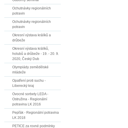
Odborný seminář
Ochutnávky regionálních
potravin
Ochutnávky regionálních
potravin
Okresní výstava králíků a
drůbeže
Okresní výstava králíků,
holubů a drůbeže - 19. - 20. 9.
2020, Český Dub
Olympiády zemědělské
mládeže
Opatření proti suchu -
Liberecký kraj
Ovocné sorbety LEDA -
Ostružina - Regionální
potravina LK 2016
Pepřák - Regionální potravina
LK 2018
PETICE za rovné podmínky