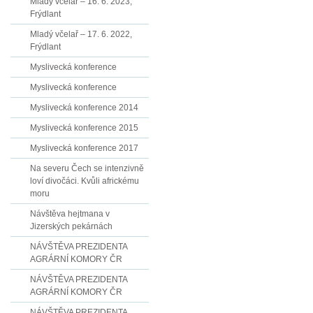
Mladý včelař – 16. 6. 2023,
Frýdlant
Mladý včelař – 17. 6. 2022,
Frýdlant
Myslivecká konference
Myslivecká konference
Myslivecká konference 2014
Myslivecká konference 2015
Myslivecká konference 2017
Na severu Čech se intenzivně
loví divočáci. Kvůli africkému
moru
Návštěva hejtmana v
Jizerských pekárnách
NÁVŠTĚVA PREZIDENTA
AGRÁRNÍ KOMORY ČR
NÁVŠTĚVA PREZIDENTA
AGRÁRNÍ KOMORY ČR
NÁVŠTĚVA PREZIDENTA