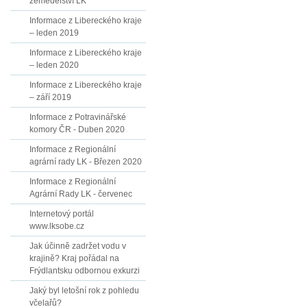
zemědělství LK
Informace z Libereckého kraje
– leden 2019
Informace z Libereckého kraje
– leden 2020
Informace z Libereckého kraje
– září 2019
Informace z Potravinářské
komory ČR - Duben 2020
Informace z Regionální
agrární rady LK - Březen 2020
Informace z Regionální
Agrární Rady LK - červenec
Internetový portál
www.lksobe.cz
Jak účinně zadržet vodu v
krajině? Kraj pořádal na
Frýdlantsku odbornou exkurzi
Jaký byl letošní rok z pohledu
včelařů?