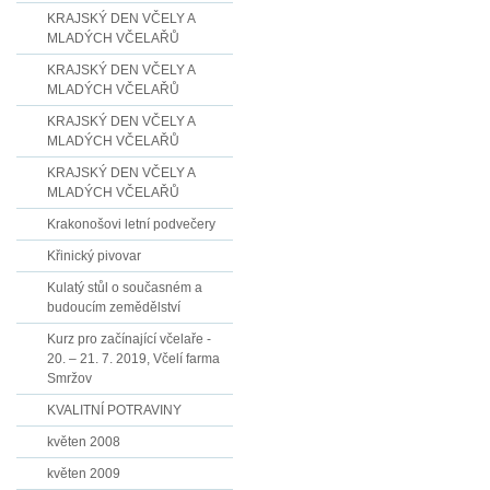
KRAJSKÝ DEN VČELY A
MLADÝCH VČELAŘŮ
KRAJSKÝ DEN VČELY A
MLADÝCH VČELAŘŮ
KRAJSKÝ DEN VČELY A
MLADÝCH VČELAŘŮ
KRAJSKÝ DEN VČELY A
MLADÝCH VČELAŘŮ
Krakonošovi letní podvečery
Křinický pivovar
Kulatý stůl o současném a
budoucím zemědělství
Kurz pro začínající včelaře -
20. – 21. 7. 2019, Včelí farma
Smržov
KVALITNÍ POTRAVINY
květen 2008
květen 2009