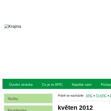
Úvodní stránka
Co je to APIC
Napište nám
Počas
Právě se nacházíte:
APIC
»
TV APIC
»
Služby
květen 2012
Poradenství