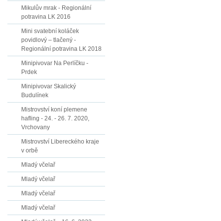
Mikulův mrak - Regionální
potravina LK 2016
Mini svatební koláček
povidlový – tlačený -
Regionální potravina LK 2018
Minipivovar Na Perlíčku -
Prdek
Minipivovar Skalický
Budulínek
Mistrovství koní plemene
hafling - 24. - 26. 7. 2020,
Vrchovany
Mistrovství Libereckého kraje
v orbě
Mladý včelař
Mladý včelař
Mladý včelař
Mladý včelař