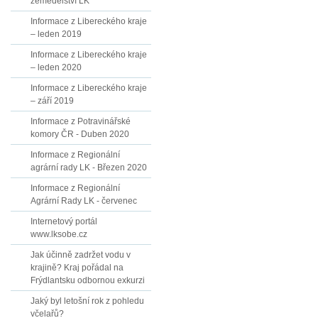
zemědělství LK
Informace z Libereckého kraje
– leden 2019
Informace z Libereckého kraje
– leden 2020
Informace z Libereckého kraje
– září 2019
Informace z Potravinářské
komory ČR - Duben 2020
Informace z Regionální
agrární rady LK - Březen 2020
Informace z Regionální
Agrární Rady LK - červenec
Internetový portál
www.lksobe.cz
Jak účinně zadržet vodu v
krajině? Kraj pořádal na
Frýdlantsku odbornou exkurzi
Jaký byl letošní rok z pohledu
včelařů?