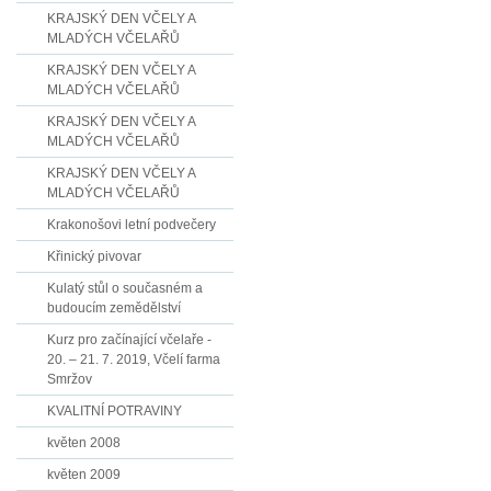
KRAJSKÝ DEN VČELY A
MLADÝCH VČELAŘŮ
KRAJSKÝ DEN VČELY A
MLADÝCH VČELAŘŮ
KRAJSKÝ DEN VČELY A
MLADÝCH VČELAŘŮ
KRAJSKÝ DEN VČELY A
MLADÝCH VČELAŘŮ
Krakonošovi letní podvečery
Křinický pivovar
Kulatý stůl o současném a
budoucím zemědělství
Kurz pro začínající včelaře -
20. – 21. 7. 2019, Včelí farma
Smržov
KVALITNÍ POTRAVINY
květen 2008
květen 2009