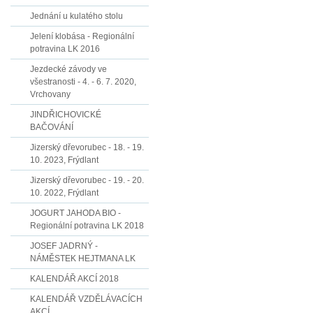
Jednání u kulatého stolu
Jelení klobása - Regionální
potravina LK 2016
Jezdecké závody ve
všestranosti - 4. - 6. 7. 2020,
Vrchovany
JINDŘICHOVICKÉ
BAČOVÁNÍ
Jizerský dřevorubec - 18. - 19.
10. 2023, Frýdlant
Jizerský dřevorubec - 19. - 20.
10. 2022, Frýdlant
JOGURT JAHODA BIO -
Regionální potravina LK 2018
JOSEF JADRNÝ -
NÁMĚSTEK HEJTMANA LK
KALENDÁŘ AKCÍ 2018
KALENDÁŘ VZDĚLÁVACÍCH
AKCÍ