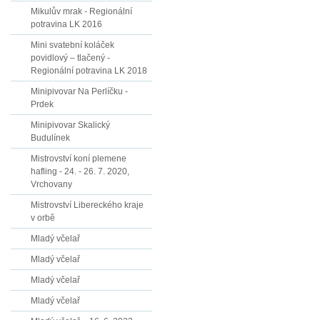
Mikulův mrak - Regionální
potravina LK 2016
Mini svatební koláček
povidlový – tlačený -
Regionální potravina LK 2018
Minipivovar Na Perlíčku -
Prdek
Minipivovar Skalický
Budulínek
Mistrovství koní plemene
hafling - 24. - 26. 7. 2020,
Vrchovany
Mistrovství Libereckého kraje
v orbě
Mladý včelař
Mladý včelař
Mladý včelař
Mladý včelař