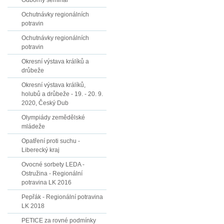
Odborný seminář
Ochutnávky regionálních
potravin
Ochutnávky regionálních
potravin
Okresní výstava králíků a
drůbeže
Okresní výstava králíků,
holubů a drůbeže - 19. - 20. 9.
2020, Český Dub
Olympiády zemědělské
mládeže
Opatření proti suchu -
Liberecký kraj
Ovocné sorbety LEDA -
Ostružina - Regionální
potravina LK 2016
Pepřák - Regionální potravina
LK 2018
PETICE za rovné podmínky