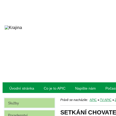
Úvodní stránka
Co je to APIC
Napište nám
Počas
Právě se nacházíte:
APIC
»
TV APIC
»
Služby
SETKÁNÍ CHOVATE
Poradenství