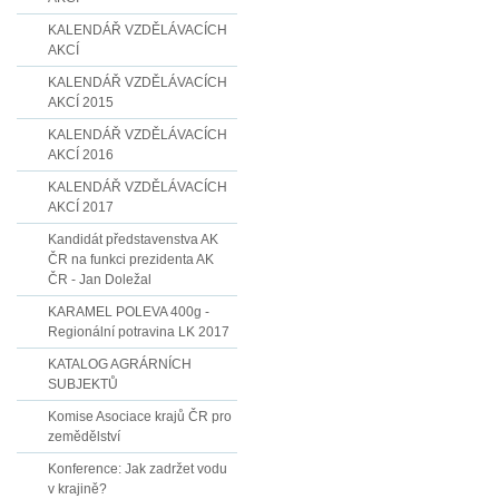
KALENDÁŘ VZDĚLÁVACÍCH
AKCÍ
KALENDÁŘ VZDĚLÁVACÍCH
AKCÍ 2015
KALENDÁŘ VZDĚLÁVACÍCH
AKCÍ 2016
KALENDÁŘ VZDĚLÁVACÍCH
AKCÍ 2017
Kandidát představenstva AK
ČR na funkci prezidenta AK
ČR - Jan Doležal
KARAMEL POLEVA 400g -
Regionální potravina LK 2017
KATALOG AGRÁRNÍCH
SUBJEKTŮ
Komise Asociace krajů ČR pro
zemědělství
Konference: Jak zadržet vodu
v krajině?