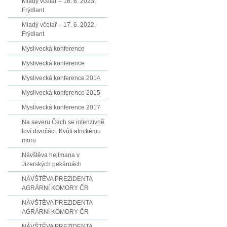
Mladý včelař – 16. 6. 2023,
Frýdlant
Mladý včelař – 17. 6. 2022,
Frýdlant
Myslivecká konference
Myslivecká konference
Myslivecká konference 2014
Myslivecká konference 2015
Myslivecká konference 2017
Na severu Čech se intenzivně
loví divočáci. Kvůli africkému
moru
Návštěva hejtmana v
Jizerských pekárnách
NÁVŠTĚVA PREZIDENTA
AGRÁRNÍ KOMORY ČR
NÁVŠTĚVA PREZIDENTA
AGRÁRNÍ KOMORY ČR
NÁVŠTĚVA PREZIDENTA