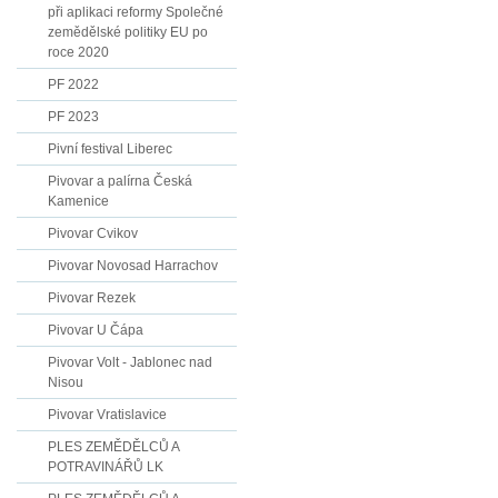
při aplikaci reformy Společné
zemědělské politiky EU po
roce 2020
PF 2022
PF 2023
Pivní festival Liberec
Pivovar a palírna Česká
Kamenice
Pivovar Cvikov
Pivovar Novosad Harrachov
Pivovar Rezek
Pivovar U Čápa
Pivovar Volt - Jablonec nad
Nisou
Pivovar Vratislavice
PLES ZEMĚDĚLCŮ A
POTRAVINÁŘŮ LK