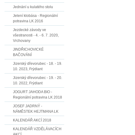
Jednání u kulatého stolu
Jelení klobása - Regionální
potravina LK 2016
Jezdecké závody ve
všestranosti - 4. - 6. 7. 2020,
Vrchovany
JINDŘICHOVICKÉ
BAČOVÁNÍ
Jizerský dřevorubec - 18. - 19.
10. 2023, Frýdlant
Jizerský dřevorubec - 19. - 20.
10. 2022, Frýdlant
JOGURT JAHODA BIO -
Regionální potravina LK 2018
JOSEF JADRNÝ -
NÁMĚSTEK HEJTMANA LK
KALENDÁŘ AKCÍ 2018
KALENDÁŘ VZDĚLÁVACÍCH
AKCÍ