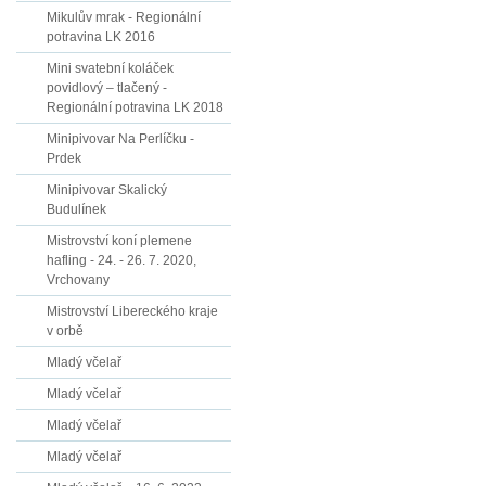
Mikulův mrak - Regionální
potravina LK 2016
Mini svatební koláček
povidlový – tlačený -
Regionální potravina LK 2018
Minipivovar Na Perlíčku -
Prdek
Minipivovar Skalický
Budulínek
Mistrovství koní plemene
hafling - 24. - 26. 7. 2020,
Vrchovany
Mistrovství Libereckého kraje
v orbě
Mladý včelař
Mladý včelař
Mladý včelař
Mladý včelař