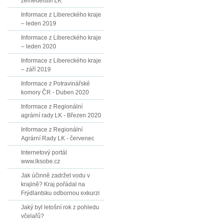
zemědělství LK
Informace z Libereckého kraje
– leden 2019
Informace z Libereckého kraje
– leden 2020
Informace z Libereckého kraje
– září 2019
Informace z Potravinářské
komory ČR - Duben 2020
Informace z Regionální
agrární rady LK - Březen 2020
Informace z Regionální
Agrární Rady LK - červenec
Internetový portál
www.lksobe.cz
Jak účinně zadržet vodu v
krajině? Kraj pořádal na
Frýdlantsku odbornou exkurzi
Jaký byl letošní rok z pohledu
včelařů?