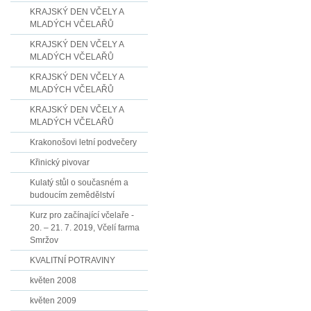
KRAJSKÝ DEN VČELY A
MLADÝCH VČELAŘŮ
KRAJSKÝ DEN VČELY A
MLADÝCH VČELAŘŮ
KRAJSKÝ DEN VČELY A
MLADÝCH VČELAŘŮ
KRAJSKÝ DEN VČELY A
MLADÝCH VČELAŘŮ
Krakonošovi letní podvečery
Křinický pivovar
Kulatý stůl o současném a
budoucím zemědělství
Kurz pro začínající včelaře -
20. – 21. 7. 2019, Včelí farma
Smržov
KVALITNÍ POTRAVINY
květen 2008
květen 2009