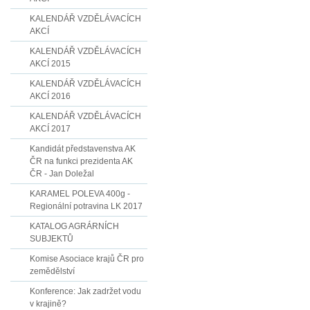
KALENDÁŘ VZDĚLÁVACÍCH
AKCÍ
KALENDÁŘ VZDĚLÁVACÍCH
AKCÍ 2015
KALENDÁŘ VZDĚLÁVACÍCH
AKCÍ 2016
KALENDÁŘ VZDĚLÁVACÍCH
AKCÍ 2017
Kandidát představenstva AK
ČR na funkci prezidenta AK
ČR - Jan Doležal
KARAMEL POLEVA 400g -
Regionální potravina LK 2017
KATALOG AGRÁRNÍCH
SUBJEKTŮ
Komise Asociace krajů ČR pro
zemědělství
Konference: Jak zadržet vodu
v krajině?