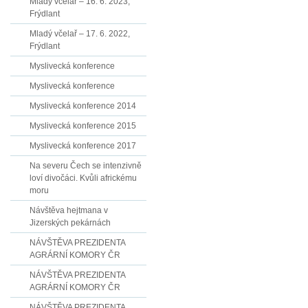
Mladý včelař – 16. 6. 2023,
Frýdlant
Mladý včelař – 17. 6. 2022,
Frýdlant
Myslivecká konference
Myslivecká konference
Myslivecká konference 2014
Myslivecká konference 2015
Myslivecká konference 2017
Na severu Čech se intenzivně
loví divočáci. Kvůli africkému
moru
Návštěva hejtmana v
Jizerských pekárnách
NÁVŠTĚVA PREZIDENTA
AGRÁRNÍ KOMORY ČR
NÁVŠTĚVA PREZIDENTA
AGRÁRNÍ KOMORY ČR
NÁVŠTĚVA PREZIDENTA