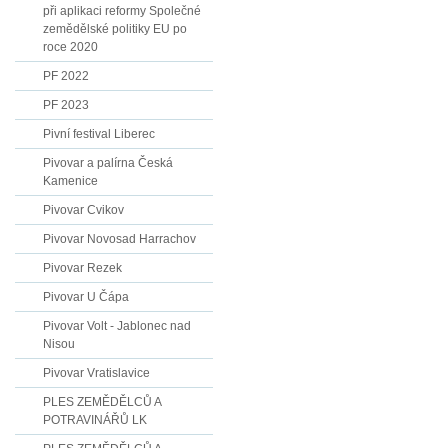
při aplikaci reformy Společné
zemědělské politiky EU po
roce 2020
PF 2022
PF 2023
Pivní festival Liberec
Pivovar a palírna Česká
Kamenice
Pivovar Cvikov
Pivovar Novosad Harrachov
Pivovar Rezek
Pivovar U Čápa
Pivovar Volt - Jablonec nad
Nisou
Pivovar Vratislavice
PLES ZEMĚDĚLCŮ A
POTRAVINÁŘŮ LK