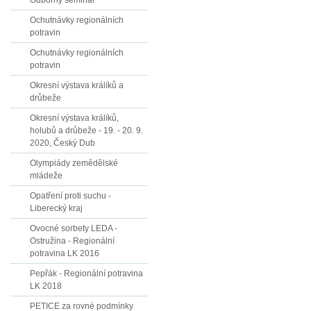
Odborný seminář
Ochutnávky regionálních
potravin
Ochutnávky regionálních
potravin
Okresní výstava králíků a
drůbeže
Okresní výstava králíků,
holubů a drůbeže - 19. - 20. 9.
2020, Český Dub
Olympiády zemědělské
mládeže
Opatření proti suchu -
Liberecký kraj
Ovocné sorbety LEDA -
Ostružina - Regionální
potravina LK 2016
Pepřák - Regionální potravina
LK 2018
PETICE za rovné podmínky