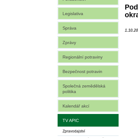
Pod
okr
Legislativa
Správa
1.10.2
Zprávy
Regionální potraviny
Bezpečnost potravin
Společná zemědělská
politika
Kalendář akcí
TV APIC
Zpravodajství