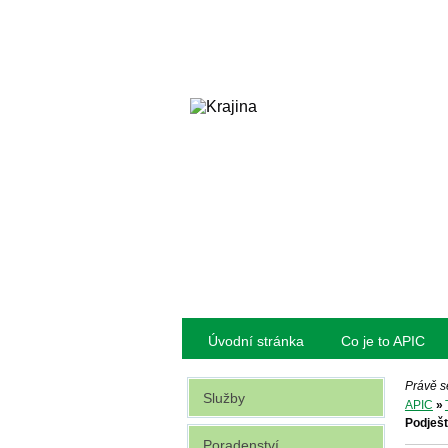
Úvodní stránka
Co je to APIC
Právě s
Služby
APIC
»
Podješt
Poradenství