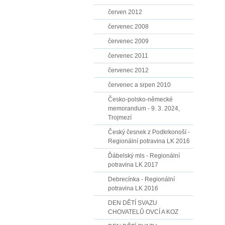
červen 2012
červenec 2008
červenec 2009
červenec 2011
červenec 2012
červenec a srpen 2010
Česko-polsko-německé
memorandum - 9. 3. 2024,
Trojmezí
Český česnek z Podkrkonoší -
Regionální potravina LK 2016
Ďábelský mls - Regionální
potravina LK 2017
Debrecínka - Regionální
potravina LK 2016
DEN DĚTÍ SVAZU
CHOVATELŮ OVCÍ A KOZ