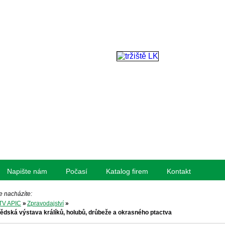
Napište nám
Počasí
Katalog firem
Kontakt
e nacházíte:
TV APIC
»
Zpravodajství
»
ědská výstava králíků, holubů, drůbeže a okrasného ptactva