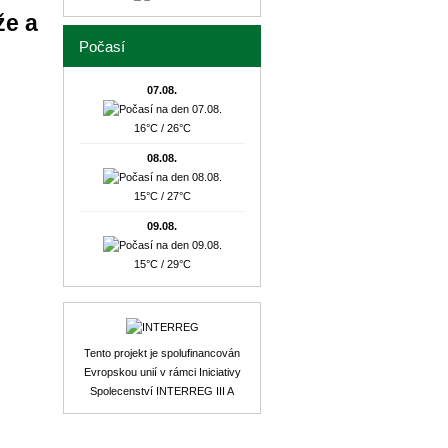
že a
Počasí
07.08.
16°C / 26°C
08.08.
15°C / 27°C
09.08.
15°C / 29°C
Tento projekt je spolufinancován
Evropskou unií v rámci Iniciativy
Spolecenství INTERREG III A