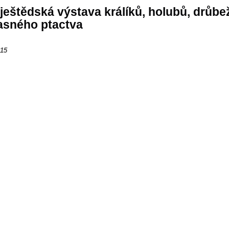
ještědská výstava králíků, holubů, drůbe
asného ptactva
015