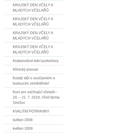
KRAJSKÝ DEN VČELY A
MLADÝCH VČELAŘŮ
KRAJSKÝ DEN VČELY A
MLADÝCH VČELAŘŮ
KRAJSKÝ DEN VČELY A
MLADÝCH VČELAŘŮ
KRAJSKÝ DEN VČELY A
MLADÝCH VČELAŘŮ
Krakonošovi letní podvečery
Křinický pivovar
Kulatý stůl o současném a
budoucím zemědělství
Kurz pro začínající včelaře -
20. – 21. 7. 2019, Včelí farma
Smržov
KVALITNÍ POTRAVINY
květen 2008
květen 2009