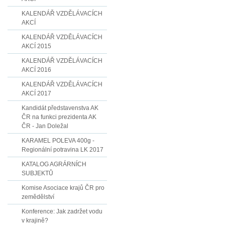
KALENDÁŘ VZDĚLÁVACÍCH
AKCÍ
KALENDÁŘ VZDĚLÁVACÍCH
AKCÍ 2015
KALENDÁŘ VZDĚLÁVACÍCH
AKCÍ 2016
KALENDÁŘ VZDĚLÁVACÍCH
AKCÍ 2017
Kandidát představenstva AK
ČR na funkci prezidenta AK
ČR - Jan Doležal
KARAMEL POLEVA 400g -
Regionální potravina LK 2017
KATALOG AGRÁRNÍCH
SUBJEKTŮ
Komise Asociace krajů ČR pro
zemědělství
Konference: Jak zadržet vodu
v krajině?