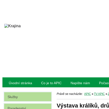
Úvodní stránka
Co je to APIC
Napište nám
Počas
Právě se nacházíte:
APIC
»
TV APIC
»
Služby
Výstava králíků, dr
Poradenství