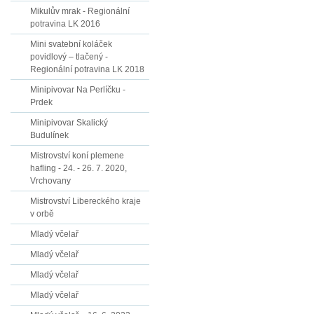
Mikulův mrak - Regionální
potravina LK 2016
Mini svatební koláček
povidlový – tlačený -
Regionální potravina LK 2018
Minipivovar Na Perlíčku -
Prdek
Minipivovar Skalický
Budulínek
Mistrovství koní plemene
hafling - 24. - 26. 7. 2020,
Vrchovany
Mistrovství Libereckého kraje
v orbě
Mladý včelař
Mladý včelař
Mladý včelař
Mladý včelař