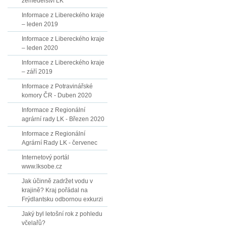
zemědělství LK
Informace z Libereckého kraje
– leden 2019
Informace z Libereckého kraje
– leden 2020
Informace z Libereckého kraje
– září 2019
Informace z Potravinářské
komory ČR - Duben 2020
Informace z Regionální
agrární rady LK - Březen 2020
Informace z Regionální
Agrární Rady LK - červenec
Internetový portál
www.lksobe.cz
Jak účinně zadržet vodu v
krajině? Kraj pořádal na
Frýdlantsku odbornou exkurzi
Jaký byl letošní rok z pohledu
včelařů?