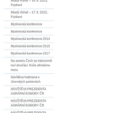
Mladý včelař – 16. 6. 2023,
Frýdlant
Mladý včelař – 17. 6. 2022,
Frýdlant
Myslivecká konference
Myslivecká konference
Myslivecká konference 2014
Myslivecká konference 2015
Myslivecká konference 2017
Na severu Čech se intenzivně
loví divočáci. Kvůli africkému
moru
Návštěva hejtmana v
Jizerských pekárnách
NÁVŠTĚVA PREZIDENTA
AGRÁRNÍ KOMORY ČR
NÁVŠTĚVA PREZIDENTA
AGRÁRNÍ KOMORY ČR
NÁVŠTĚVA PREZIDENTA