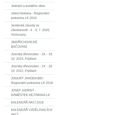
Jednání u kulatého stolu
Jelení klobása - Regionální
potravina LK 2016
Jezdecké závody ve
všestranosti - 4. - 6. 7. 2020,
Vrchovany
JINDŘICHOVICKÉ
BAČOVÁNÍ
Jizerský dřevorubec - 18. - 19.
10. 2023, Frýdlant
Jizerský dřevorubec - 19. - 20.
10. 2022, Frýdlant
JOGURT JAHODA BIO -
Regionální potravina LK 2018
JOSEF JADRNÝ -
NÁMĚSTEK HEJTMANA LK
KALENDÁŘ AKCÍ 2018
KALENDÁŘ VZDĚLÁVACÍCH
AKCÍ