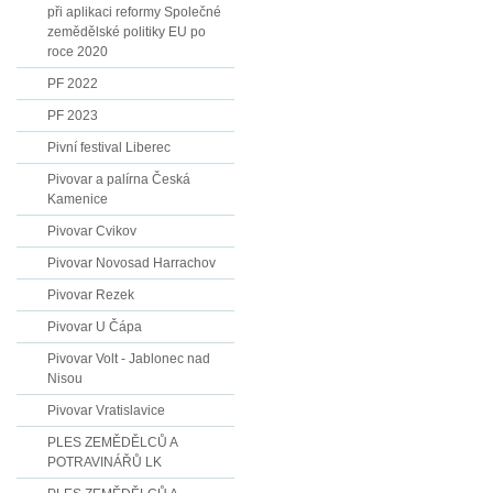
při aplikaci reformy Společné
zemědělské politiky EU po
roce 2020
PF 2022
PF 2023
Pivní festival Liberec
Pivovar a palírna Česká
Kamenice
Pivovar Cvikov
Pivovar Novosad Harrachov
Pivovar Rezek
Pivovar U Čápa
Pivovar Volt - Jablonec nad
Nisou
Pivovar Vratislavice
PLES ZEMĚDĚLCŮ A
POTRAVINÁŘŮ LK