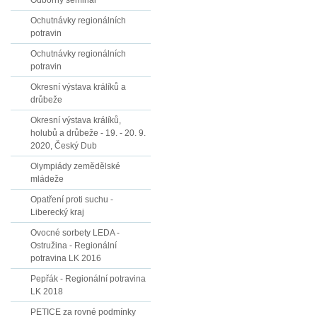
Odborný seminář
Ochutnávky regionálních
potravin
Ochutnávky regionálních
potravin
Okresní výstava králíků a
drůbeže
Okresní výstava králíků,
holubů a drůbeže - 19. - 20. 9.
2020, Český Dub
Olympiády zemědělské
mládeže
Opatření proti suchu -
Liberecký kraj
Ovocné sorbety LEDA -
Ostružina - Regionální
potravina LK 2016
Pepřák - Regionální potravina
LK 2018
PETICE za rovné podmínky