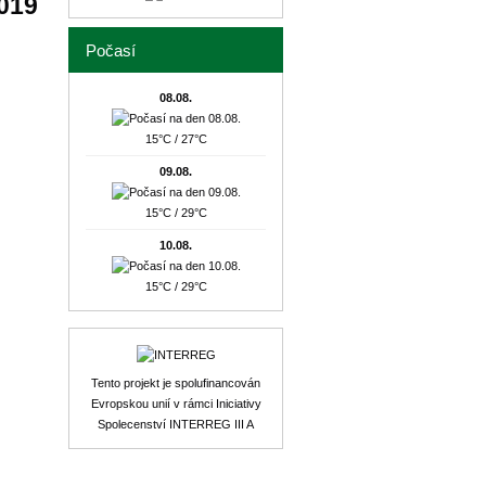
019
Počasí
08.08.
15°C / 27°C
09.08.
15°C / 29°C
10.08.
15°C / 29°C
Tento projekt je spolufinancován
Evropskou unií v rámci Iniciativy
Spolecenství INTERREG III A