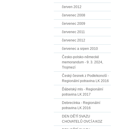
červen 2012
červenec 2008
červenec 2009
červenec 2011
červenec 2012
červenec a srpen 2010
Česko-polsko-německé
memorandum - 9. 3. 2024,
Trojmezí
Český česnek z Podkrkonoší -
Regionální potravina LK 2016
Ďábelský mls - Regionální
potravina LK 2017
Debrecínka - Regionální
potravina LK 2016
DEN DĚTÍ SVAZU
CHOVATELŮ OVCÍ A KOZ