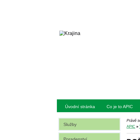
Úvodní stránka
Co je to APIC
Právě s
Služby
APIC
»
Poradenství