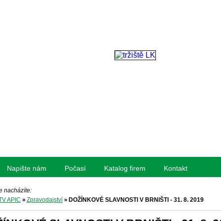
Napište nám
Počasí
Katalog firem
Kontakt
e nacházíte:
TV APIC
»
Zpravodajství
»
DOŽÍNKOVÉ SLAVNOSTI V BRNIŠTI - 31. 8. 2019