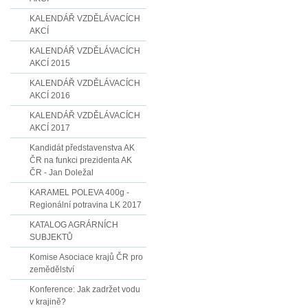
KALENDÁŘ VZDĚLÁVACÍCH
AKCÍ
KALENDÁŘ VZDĚLÁVACÍCH
AKCÍ 2015
KALENDÁŘ VZDĚLÁVACÍCH
AKCÍ 2016
KALENDÁŘ VZDĚLÁVACÍCH
AKCÍ 2017
Kandidát představenstva AK
ČR na funkci prezidenta AK
ČR - Jan Doležal
KARAMEL POLEVA 400g -
Regionální potravina LK 2017
KATALOG AGRÁRNÍCH
SUBJEKTŮ
Komise Asociace krajů ČR pro
zemědělství
Konference: Jak zadržet vodu
v krajině?