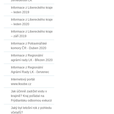
zemědělství LK
Informace z Libereckého kraje
– leden 2019
Informace z Libereckého kraje
– leden 2020
Informace z Libereckého kraje
– září 2019
Informace z Potravinářské
komory ČR - Duben 2020
Informace z Regionální
agrární rady LK - Březen 2020
Informace z Regionální
Agrární Rady LK - červenec
Internetový portál
www.lksobe.cz
Jak účinně zadržet vodu v
krajině? Kraj pořádal na
Frýdlantsku odbornou exkurzi
Jaký byl letošní rok z pohledu
včelařů?