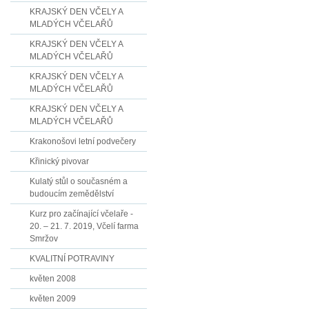
KRAJSKÝ DEN VČELY A
MLADÝCH VČELAŘŮ
KRAJSKÝ DEN VČELY A
MLADÝCH VČELAŘŮ
KRAJSKÝ DEN VČELY A
MLADÝCH VČELAŘŮ
KRAJSKÝ DEN VČELY A
MLADÝCH VČELAŘŮ
Krakonošovi letní podvečery
Křinický pivovar
Kulatý stůl o současném a
budoucím zemědělství
Kurz pro začínající včelaře -
20. – 21. 7. 2019, Včelí farma
Smržov
KVALITNÍ POTRAVINY
květen 2008
květen 2009