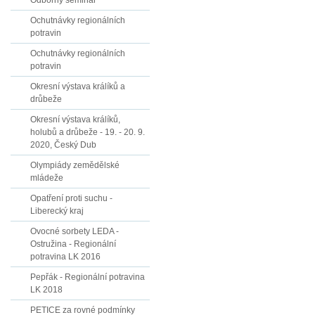
Odborný seminář
Ochutnávky regionálních
potravin
Ochutnávky regionálních
potravin
Okresní výstava králíků a
drůbeže
Okresní výstava králíků,
holubů a drůbeže - 19. - 20. 9.
2020, Český Dub
Olympiády zemědělské
mládeže
Opatření proti suchu -
Liberecký kraj
Ovocné sorbety LEDA -
Ostružina - Regionální
potravina LK 2016
Pepřák - Regionální potravina
LK 2018
PETICE za rovné podmínky