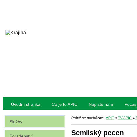
Úvodní stránka
Co je to APIC
Napište nám
Počas
Právě se nacházíte:
APIC
»
TV APIC
»
Služby
Semilský pecen
Poradenství