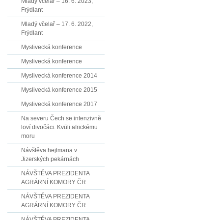
Mladý včelař – 16. 6. 2023,
Frýdlant
Mladý včelař – 17. 6. 2022,
Frýdlant
Myslivecká konference
Myslivecká konference
Myslivecká konference 2014
Myslivecká konference 2015
Myslivecká konference 2017
Na severu Čech se intenzivně
loví divočáci. Kvůli africkému
moru
Návštěva hejtmana v
Jizerských pekárnách
NÁVŠTĚVA PREZIDENTA
AGRÁRNÍ KOMORY ČR
NÁVŠTĚVA PREZIDENTA
AGRÁRNÍ KOMORY ČR
NÁVŠTĚVA PREZIDENTA