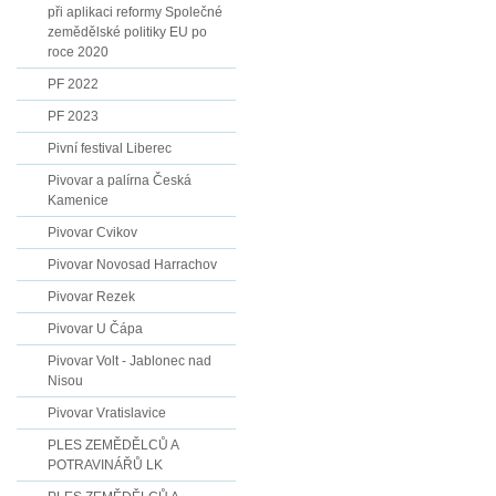
při aplikaci reformy Společné
zemědělské politiky EU po
roce 2020
PF 2022
PF 2023
Pivní festival Liberec
Pivovar a palírna Česká
Kamenice
Pivovar Cvikov
Pivovar Novosad Harrachov
Pivovar Rezek
Pivovar U Čápa
Pivovar Volt - Jablonec nad
Nisou
Pivovar Vratislavice
PLES ZEMĚDĚLCŮ A
POTRAVINÁŘŮ LK