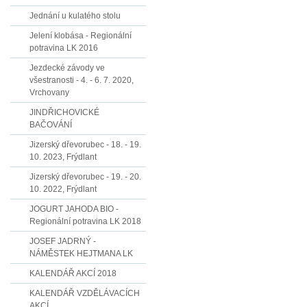
Jednání u kulatého stolu
Jelení klobása - Regionální
potravina LK 2016
Jezdecké závody ve
všestranosti - 4. - 6. 7. 2020,
Vrchovany
JINDŘICHOVICKÉ
BAČOVÁNÍ
Jizerský dřevorubec - 18. - 19.
10. 2023, Frýdlant
Jizerský dřevorubec - 19. - 20.
10. 2022, Frýdlant
JOGURT JAHODA BIO -
Regionální potravina LK 2018
JOSEF JADRNÝ -
NÁMĚSTEK HEJTMANA LK
KALENDÁŘ AKCÍ 2018
KALENDÁŘ VZDĚLÁVACÍCH
AKCÍ