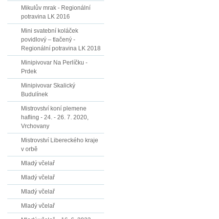
Mikulův mrak - Regionální
potravina LK 2016
Mini svatební koláček
povidlový – tlačený -
Regionální potravina LK 2018
Minipivovar Na Perlíčku -
Prdek
Minipivovar Skalický
Budulínek
Mistrovství koní plemene
hafling - 24. - 26. 7. 2020,
Vrchovany
Mistrovství Libereckého kraje
v orbě
Mladý včelař
Mladý včelař
Mladý včelař
Mladý včelař